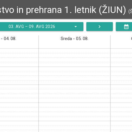
stvo in prehrana 1. letnik (ŽIUN)
(
arrow_drop_down
navigate_next
calendar_month
03. AVG – 09. AVG 2026
- 04. 08.
Sreda - 05. 08.