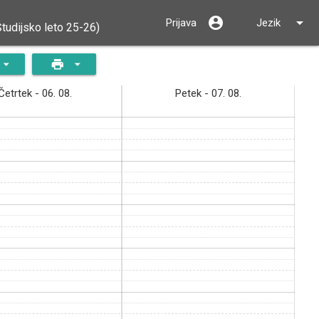
close
account_circle
arrow_drop_down
Prijava
Jezik
Študijsko leto 25-26)
arrow_drop_down
print
arrow_drop_down
Četrtek - 06. 08.
Petek - 07. 08.