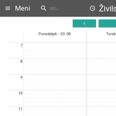
Živil
Meni
search
menu
schedule
navigate_before
Ponedeljek - 03. 08.
Torek 
7
8
9
10
11